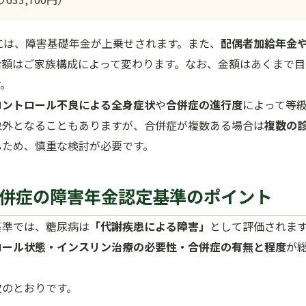
には、障害基礎年金が上乗せされます。また、
配偶者加給年金
給額はご家族構成によって変わります。なお、金額はあくまで目
す。
コントロール不良による全身症状
や
合併症の進行度
によって等
象外となることもありますが、合併症が複数ある場合は
複数の
るため、慎重な検討が必要です。
・合併症の障害年金認定基準のポイント
基準では、糖尿病は
「代謝疾患による障害」
として評価されま
ロール状態・インスリン治療の必要性・合併症の有無と程度
が
次のとおりです。