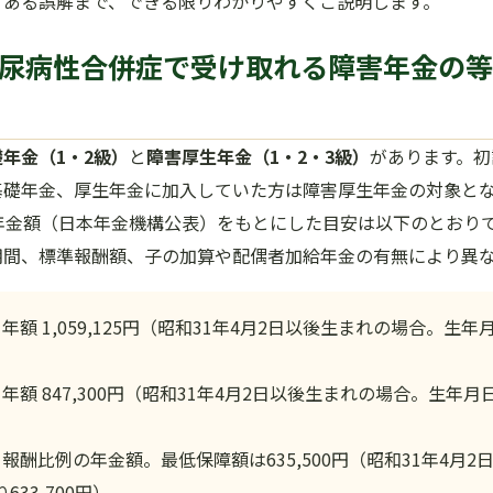
くある誤解まで、できる限りわかりやすくご説明します。
・糖尿病性合併症で受け取れる障害年金の
年金（1・2級）
と
障害厚生年金（1・2・3級）
があります。初
基礎年金、厚生年金に加入していた方は障害厚生年金の対象と
年金額（日本年金機構公表）をもとにした目安は以下のとおり
期間、標準報酬額、子の加算や配偶者加給年金の有無により異
年額 1,059,125円（昭和31年4月2日以後生まれの場合。生
年額 847,300円（昭和31年4月2日以後生まれの場合。生年月日に
報酬比例の年金額。最低保障額は635,500円（昭和31年4月
33,700円）