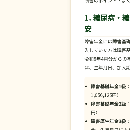
断書のポイント・よ
1. 糖尿病
安
障害年金には
障害基礎
入していた方は障害
令和8年4月分からの
は、生年月日、加入
障害基礎年金1級
：
1,056,125円）
障害基礎年金2級
：
円）
障害厚生年金3級
：
合。生年月日により6