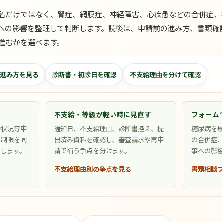
名だけではなく、腎症、網膜症、神経障害、心疾患などの合併症、
への影響を整理して判断します。読後は、申請前の進み方、書類確
進むかを選べます。
進み方を見る
診断書・初診日を確認
不支給理由を分けて確認
不支給・等級が軽い時に見直す
フォーム
労状況等申
通知日、不支給理由、診断書控え、提
糖尿病を
の制限を同
出済み資料を確認し、審査請求や再申
の合併症
理します。
請で補う争点を分けます。
事への影
不支給理由別の争点を見る
書類相談