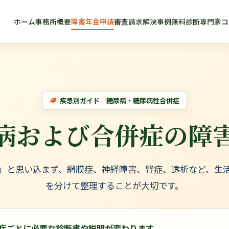
ホーム
事務所概要
障害年金申請
審査請求
解決事例
無料診断
専門家コ
疾患別ガイド｜糖尿病・糖尿病性合併症
病および合併症の
障
」と思い込まず、網膜症、神経障害、腎症、透析など、生
を分けて整理することが大切です。
症ごとに必要な診断書や説明が変わります。