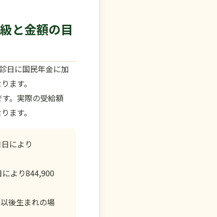
等級と金額の目
診日に国民年金に加
なります。
です。実際の受給額
なります。
年月日により
より844,900
2日以後生まれの場